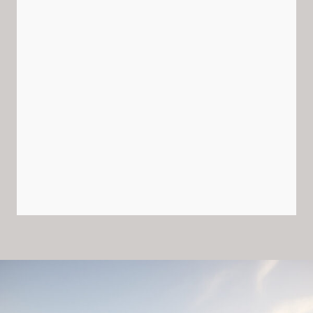
2. Duurzaam ontwerp
Ontwerpen zijn gericht op
toekomstbestendigheid, tijdloos en
duurzame oplossingen​.
3. Compleet op maat
Er wordt strategisch gebruik gemaakt van
standaard- en maatwerkelementen om een
uniek ontwerp te realiseren​.